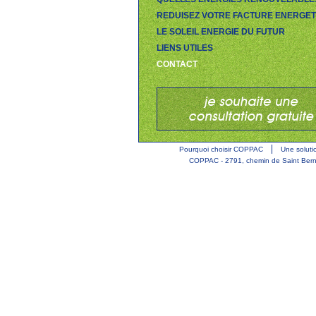
REDUISEZ VOTRE FACTURE ENERGET
LE SOLEIL ENERGIE DU FUTUR
LIENS UTILES
CONTACT
Pourquoi choisir COPPAC
Une solut
COPPAC - 2791, chemin de Saint Bernard