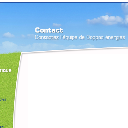
bles
S?