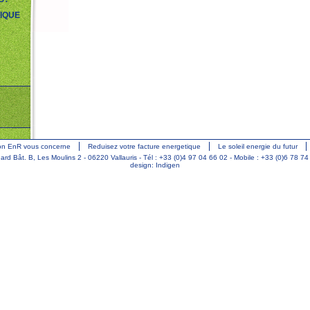
IQUE
ion EnR vous concerne
Reduisez votre facture energetique
Le soleil energie du futur
 Bât. B, Les Moulins 2 - 06220 Vallauris - Tél : +33 (0)4 97 04 66 02 - Mobile : +33 (0)6 78 74
design: Indigen