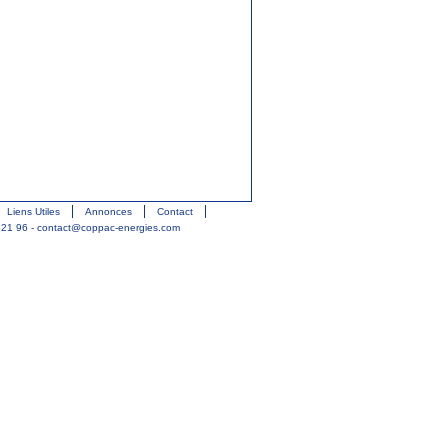
Liens Utiles
Annonces
Contact
 21 96 -
contact@coppac-energies.com