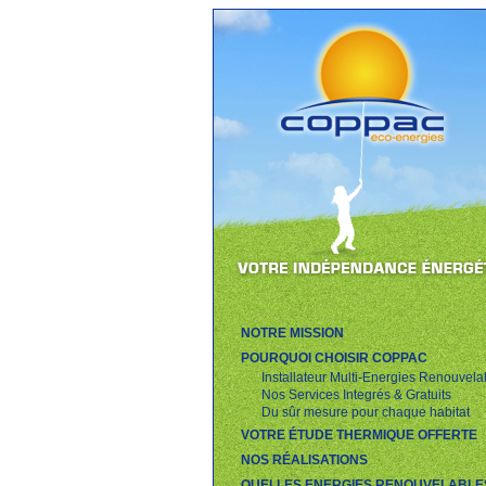
NOTRE MISSION
POURQUOI CHOISIR COPPAC
Installateur Multi-Energies Renouvela
Nos Services Integrés & Gratuits
Du sûr mesure pour chaque habitat
VOTRE ÉTUDE THERMIQUE OFFERTE
NOS RÉALISATIONS
QUELLES ENERGIES RENOUVELABLE